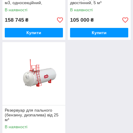
м3, односекційний,
двостінний, 5 м³
одностінний, на ложементах,
В наявності
В наявності
4мм
158 745
105 000
₴
₴
Купити
Купити
Резервуар для пального
(бензину, дизпалива) від 25
м³
В наявності