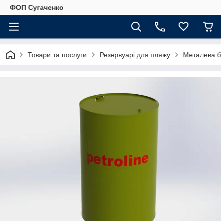
ФОП Сугаченко
Товари та послуги
Резервуарі для пляжу
Металева б