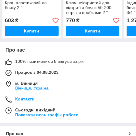
Кран пластиковий на
Ключ неіскристий для
Інди
бочку 2 "
відкриття бочок 50-200
бочк
літрів, з пробками 2 "
3/4 "
603
770
1 2
₴
₴
Купити
Купити
Про нас
100% позитивних з 5 відгуків за рік
Працює з 04.08.2023
м. Вінниця
Вінниця, Україна
Контакти
Сьогодні вихідний
Показати весь графік роботи
Про нас