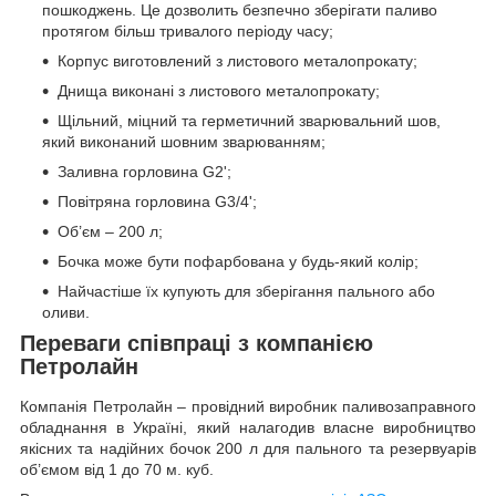
пошкоджень. Це дозволить безпечно зберігати паливо
протягом більш тривалого періоду часу;
Корпус виготовлений з листового металопрокату;
Днища виконані з листового металопрокату;
Щільний, міцний та герметичний зварювальний шов,
який виконаний шовним зварюванням;
Заливна горловина G2';
Повітряна горловина G3/4';
Об’єм – 200 л;
Бочка може бути пофарбована у будь-який колір;
Найчастіше їх купують для зберігання пального або
оливи.
Переваги співпраці з компанією
Петролайн
Компанія Петролайн – провідний виробник паливозаправного
обладнання в Україні, який налагодив власне виробництво
якісних та надійних бочок 200 л для пального та резервуарів
об’ємом від 1 до 70 м. куб.