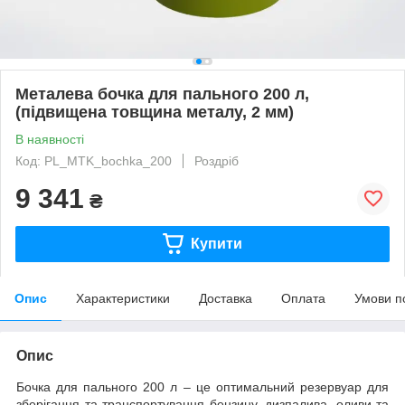
Металева бочка для пального 200 л,
(підвищена товщина металу, 2 мм)
В наявності
Код: PL_MTK_bochka_200
Роздріб
9 341
₴
Купити
Опис
Характеристики
Доставка
Оплата
Умови п
Опис
Бочка для пального 200 л – це оптимальний резервуар для
зберігання та транспортування бензину, дизпалива, оливи та