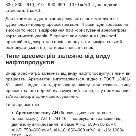
830, 830…910, 910…990, 990…1070 кг/м3. Ціна поділки
становить 1 кг/м3.
Для отримання достовірних результатів рекомендується
здійснювати повірку ареометрів кожні 4 роки. Для збереження
високої точності вимірювання при користуванні ареометром
варто уникати ударів. В процесі вимірювання щільності
пристрій слід акуратно і повільно опускати вимірювальний
резервуар (ємність), не торкаючись її стінок.
Типи ареометрів залежно від виду
нафтопродуктів
Вибір ареометра залежить від виду нафтопродукту, з яким ви
працюєте. Ареометри виготовляються згідно з ГОСТ 18481-
81, який надає стандартизовану шкалу для кожного типу
ареометра, що передбачає сукупний вплив, як у промислових
та/або лабораторних застосуваннях.
Типи ареометрів:
Ареометри типу АН
(бензин, дизельне пальне,
олива, мазут). АН-1...АН-16 — маркування залежно від
діапазону вимірювання, а саме АН-1: 650–700 кг/м³,
АН-5: 750–800 кг/м³, АН-10: 850–900 кг/м³, АН-16: 1000–
1050 кг/м³.