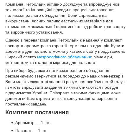
Компанія Петролайн активно досліджує та впроваджує нові
технології та інноваційні підходи в процесі виготовлення
паливозаправного обладнання. Вони спрямовані на
використанні якісних паливомастильних матеріалів для
отримання максимальної ефективність від роботи транспорту
та виробничого устатковання.
Однією з переваг компанії Петролайн є надання у комплекті
паспорта ареометра та гарантії терміном на один рік. Купити
ареометр для пального можна у каталозі сайту представлено
широкий спектр
метрологічного обладнання
: рівнеміри,
метроштоки та еталонні мірники для пального.
При виборі будь якого паливозаправного обладнання
рекомендуємо звернутися за порадою до наших менеджерів.
Вони мають експертні знання і розуміння особливостей галузі
і вміють вирішувати завдання з якими стикаються провідні
підприємства України. Співпраця з такими фахівцями може
допомогти Вам отримати якісні консультації та вирішення
поставлених завдань.
Комплект постачання
Ареометр — 1 шт.
Паспорт — 1 шт.