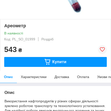
Ареометр
В наявності
Код: PL_SO_01999
Роздріб
543
₴
Купити
Опис
Характеристики
Доставка
Оплата
Умови п
Опис
Використання нафтопродуктів у різних сферах діяльності
зумлено роботою транспорту та технологічного устатковання.
Для надійної роботи двигунів внутрішнього згоряння та інших