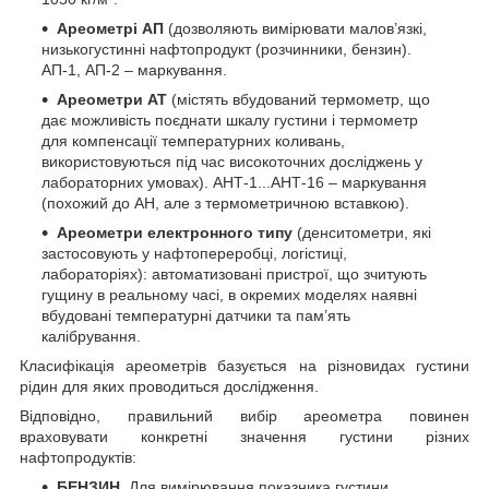
Ареометрі АП
(дозволяють вимірювати малов’язкі,
низькогустинні нафтопродукт (розчинники, бензин).
АП-1, АП-2 – маркування.
Ареометри АТ
(містять вбудований термометр, що
дає можливість поєднати шкалу густини і термометр
для компенсації температурних коливань,
використовуються під час високоточних досліджень у
лабораторних умовах). АНТ-1...АНТ-16 – маркування
(похожий до АН, але з термометричною вставкою).
Ареометри електронного типу
(денситометри, які
застосовують у нафтопереробці, логістиці,
лабораторіях): автоматизовані пристрої, що зчитують
гущину в реальному часі, в окремих моделях наявні
вбудовані температурні датчики та пам’ять
калібрування.
Класифікація ареометрів базується на різновидах густини
рідин для яких проводиться дослідження.
Відповідно, правильний вибір ареометра повинен
враховувати конкретні значення густини різних
нафтопродуктів:
БЕНЗИН
. Для вимірювання показника густини