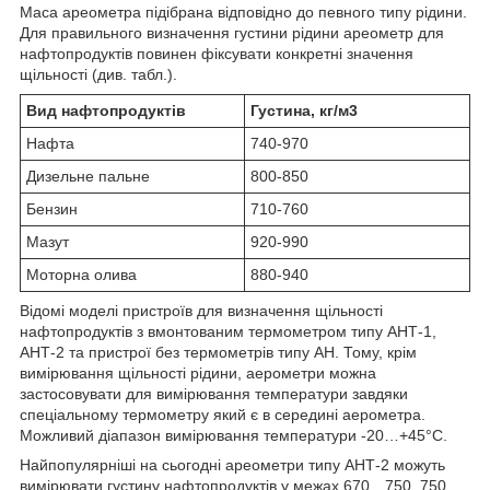
Маса ареометра підібрана відповідно до певного типу рідини.
Для правильного визначення густини рідини ареометр для
нафтопродуктів повинен фіксувати конкретні значення
щільності (див. табл.).
Вид нафтопродуктів
Густина, кг/м3
Нафта
740-970
Дизельне пальне
800-850
Бензин
710-760
Мазут
920-990
Моторна олива
880-940
Відомі моделі пристроїв для визначення щільності
нафтопродуктів з вмонтованим термометром типу АНТ-1,
АНТ-2 та пристрої без термометрів типу АН. Тому, крім
вимірювання щільності рідини, аерометри можна
застосовувати для вимірювання температури завдяки
спеціальному термометру який є в середині аерометра.
Можливий діапазон вимірювання температури -20…+45°С.
Найпопулярніші на сьогодні ареометри типу АНТ-2 можуть
вимірювати густину нафтопродуктів у межах 670…750, 750…