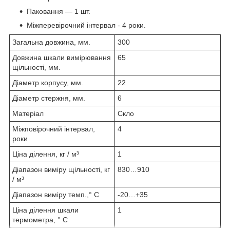
Паковання — 1 шт.
Міжперевірочний інтервал - 4 роки.
Загальна довжина, мм.
300
Довжина шкали вимірювання
65
щільності, мм.
Діаметр корпусу, мм.
22
Діаметр стержня, мм.
6
Матеріал
Скло
Міжповірочний інтервал,
4
роки
Ціна ділення, кг / м³
1
Діапазон виміру щільності, кг
830…910
/ м³
Діапазон виміру темп.,° C
-20…+35
Ціна ділення шкали
1
термометра, ° С