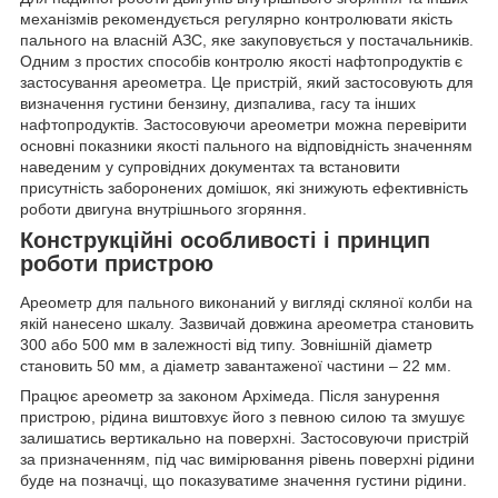
механізмів рекомендується регулярно контролювати якість
пального на власній АЗС, яке закуповується у постачальників.
Одним з простих способів контролю якості нафтопродуктів є
застосування ареометра. Це пристрій, який застосовують для
визначення густини бензину, дизпалива, гасу та інших
нафтопродуктів. Застосовуючи ареометри можна перевірити
основні показники якості пального на відповідність значенням
наведеним у супровідних документах та встановити
присутність заборонених домішок, які знижують ефективність
роботи двигуна внутрішнього згоряння.
Конструкційні особливості і принцип
роботи пристрою
Ареометр для пального виконаний у вигляді скляної колби на
якій нанесено шкалу. Зазвичай довжина ареометра становить
300 або 500 мм в залежності від типу. Зовнішній діаметр
становить 50 мм, а діаметр завантаженої частини – 22 мм.
Працює ареометр за законом Архімеда. Після занурення
пристрою, рідина виштовхує його з певною силою та змушує
залишатись вертикально на поверхні. Застосовуючи пристрій
за призначенням, під час вимірювання рівень поверхні рідини
буде на позначці, що показуватиме значення густини рідини.