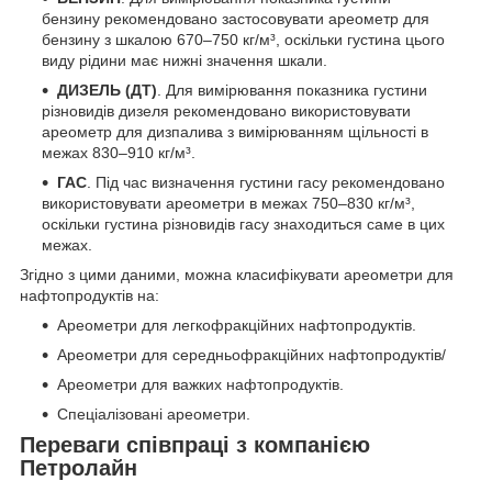
бензину рекомендовано застосовувати ареометр для
бензину з шкалою 670–750 кг/м³, оскільки густина цього
виду рідини має нижні значення шкали.
ДИЗЕЛЬ (ДТ)
. Для вимірювання показника густини
різновидів дизеля рекомендовано використовувати
ареометр для дизпалива з вимірюванням щільності в
межах 830–910 кг/м³.
ГАС
. Під час визначення густини гасу рекомендовано
використовувати ареометри в межах 750–830 кг/м³,
оскільки густина різновидів гасу знаходиться саме в цих
межах.
Згідно з цими даними, можна класифікувати ареометри для
нафтопродуктів на:
Ареометри для легкофракційних нафтопродуктів.
Ареометри для середньофракційних нафтопродуктів/
Ареометри для важких нафтопродуктів.
Спеціалізовані ареометри.
Переваги співпраці з компанією
Петролайн