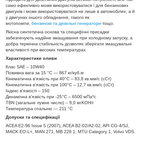
само ефективно може використовуватися і для бензинових
двигунів і може використовуватися не лише в автомобілях, а й
у двигунах іншого обладнання, такого як
мотопомпи,
бензинові та дизельні генератори
тощо.
Якісна синтетична основа та специфічні присадки
забезпечують надійне змащування при холодному запуску, а
добра термічна стабільність дозволяє зберігати змащувальні
властивості при високих температурах.
Характеристики оливи
Клас SAE – 10W40
Поживна вага за 15 °C — 867 кг/куб.м
Кінематична в'язкість при 40°C – 83,8 кв.мм/с (сСт)
Кінематична в'язкість при 100°C – 12,7 кв.мм/с (сСт)
Індекс в'язкості – 150
Динамічна в'язкість при -25°C – 6500 мПа*с
TBN (загальне лужне число) – 9,0 мгKOH/г
Температура спальню — 211 °C
Допуски та специфікації
ACEA E2-96 Issue 5 (2007), ACEA B2-02/A2-02, API CG-4/SJ,
MACK EO-L+, MAN 271, MB 228.1, MTU Category 1, Volvo VDS.