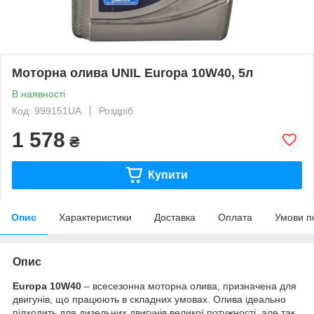
Моторна олива UNIL Europa 10W40, 5л
В наявності
Код: 999151UA
Роздріб
1 578
₴
Купити
Опис
Характеристики
Доставка
Оплата
Умови п
Опис
Europa 10W40
– всесезонна моторна олива, призначена для
двигунів, що працюють в складних умовах. Олива ідеально
підходить для дизельних двигунів великої потужності, але так