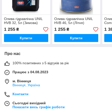
Олива гідравлічна UNIL
Олива гідравлічна UNIL
Олив
HVB 32, 5л (Зимова)
HVB 46, 5л (Літня)
Comp
1 255
1 255
1 3
₴
₴
Купити
Купити
Про нас
100% позитивних з 5 відгуків за рік
Працює з 04.08.2023
м. Вінниця
Вінниця, Україна
Контакти
Сьогодні вихідний
Показати весь графік роботи