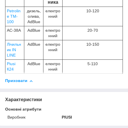
ника
Petrolin
дизель,
електро
10-120
e TM-
олива,
нний
100
AdBlue
AC-38A
AdBlue
електро
20-70
нний
Лічильн
AdBlue
електро
10-150
ик IN
нний
LINE
Piusi
AdBlue
електро
5-110
К24
нний
Приховати
Характеристики
Основні атрибути
Виробник
PIUSI