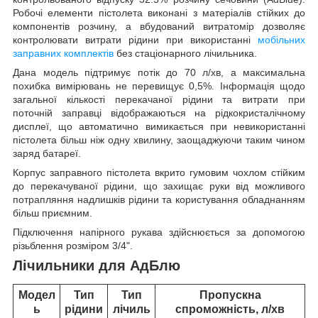
Робочі елементи пістолета виконані з матеріалів стійких до
компонентів розчину, а вбудований витратомір дозволяє
контролювати витрати рідини при використанні
мобільних
заправних комплектів
без стаціонарного лічильника.
Дана модель підтримує потік до 70 л/хв, а максимальна
похибка вимірювань не перевищує 0,5%. Інформація щодо
загальної кількості перекачаної рідини та витрати при
поточній заправці відображаються на рідкокристалічному
дисплеї, що автоматично вимикається при невикористанні
пістолета більш ніж одну хвилину, заощаджуючи таким чином
заряд батареї.
Корпус заправного пістолета вкрито гумовим чохлом стійким
до перекачуваної рідини, що захищає руки від можливого
потрапляння надлишків рідини та користування обладнанням
більш приємним.
Підключення напірного рукава здійснюється за допомогою
різьблення розміром 3/4".
Лічильники для АдБлю
Модел
Тип
Тип
Пропускна
ь
рідини
лічиль
спроможність, л/хв