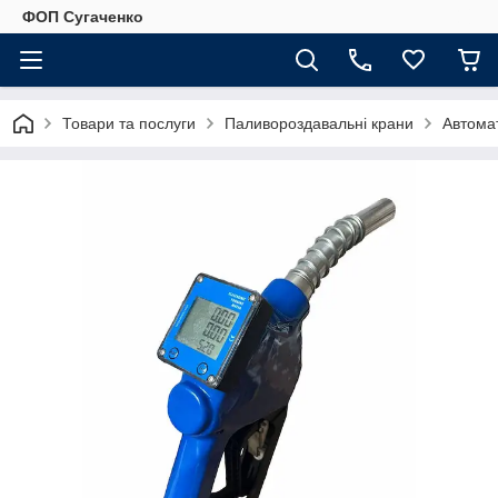
ФОП Сугаченко
Товари та послуги
Паливороздавальні крани
Автомат