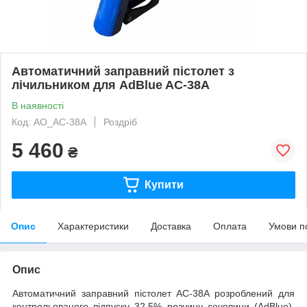
Автоматичний заправний пістолет з
лічильником для AdBlue AC-38A
В наявності
Код: AO_AC-38A
Роздріб
5 460
₴
Купити
Опис
Характеристики
Доставка
Оплата
Умови п
Опис
Автоматичний заправний пістолет AC-38A розроблений для
контрольованого відпуску 32.5% розчину сечовини (AdBlue).