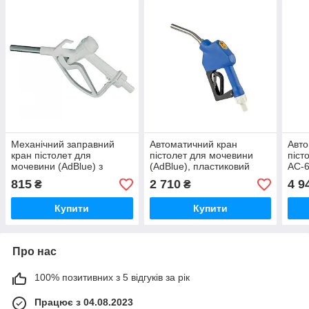
Механічний заправний
Автоматичний кран
Авто
кран пістолет для
пістолет для мочевини
піст
мочевини (AdBlue) з
(AdBlue), пластиковий
AC-
металевим носиком
носик
815
2 710
4 9
₴
₴
Купити
Купити
Про нас
100% позитивних з 5 відгуків за рік
Працює з 04.08.2023