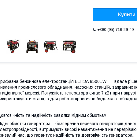
Купити
+380 (95) 716-29-49
рифазна бензинова електростанція БЕНЗА 8500EWT – вдале ріше
ивлення промислового обладнання, насосних станцій, заправних к
таціонарної мережі. Потужність генератора сягає 7 кВт при напрузі 
икористовувати станцію для роботи практично будь-якого обладн
овговічність та надійність завдяки мідним обмоткам
ідні обмотки генератора – безперечна перевага генераторів даної 
лектропровідності, витримують високі навантаження не перегріваю
ривалий час, що гарантує надійність та довговічність генератора.