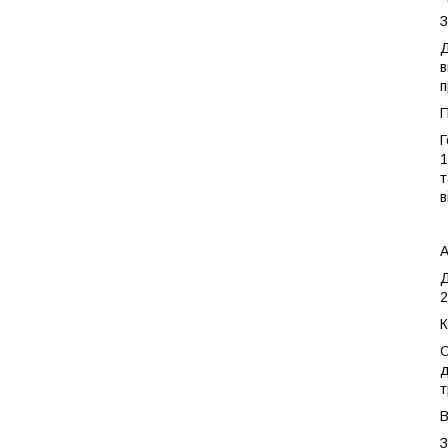
З
Д
в
п
П
Г
1
т
в
А
Д
2
К
О
д
т