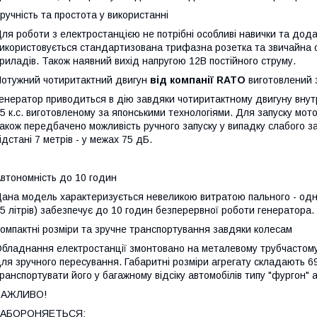
ручність та простота у використанні
ля роботи з електростанцією не потрібні особливі навички та дод
икористовується стандартизована трифазна розетка та звичайна
риладів. Також наявний вихід напругою 12В постійного струму.
отужний чотиритактний двигун
від компанії RATO
виготовлений 
енератор приводиться в дію завдяки чотиритактному двигуну внут
5 к.с. виготовленому за японськими технологіями. Для запуску мот
акож передбачено можливість ручного запуску у випадку слабого з
ідстані 7 метрів - у межах 75 дБ.
втономність до 10 годин
ана модель характеризується невеликою витратою пального - одна 
5 літрів) забезпечує до 10 годин безперервної роботи генератора.
омпактні розміри та зручне транспортування завдяки колесам
бладнання електростанції змонтовано на металевому трубчастому
ля зручного пересування. Габаритні розміри агрегату складають 6
ранспортувати його у багажному відсіку автомобілів типу "фургон" а
ВАЖЛИВО!
ЗАБОРОНЯЕТЬСЯ: