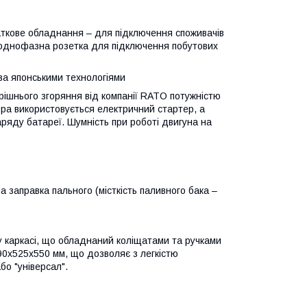
аткове обладнання – для підключення споживачів
 однофазна розетка для підключення побутових
за японськими технологіями
рішнього згоряння від компанії RATO потужністю
ора використовується електричний стартер, а
аряду батареї. Шумність при роботі двигуна на
заправка пального (місткість паливного бака –
 каркасі, що обладнаний коліщатами та ручками
90x525x550 мм, що дозволяє з легкістю
бо "універсал".