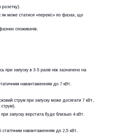
 розетку).
 як може статися «перекіс» по фазах, що
фазних споживачів.
ь при запуску в 3-5 разів ніж зазначено на
статичним навантаженням до 7 кВт.
сковий струм при запуску може досягати 7 кВт,
 струм).
 при запуску верстата буде близько 4 кВт.
 статічним навантаженням до 2,5 кВт.