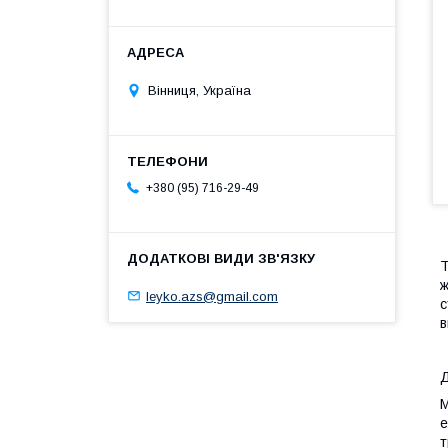
Вінниця, Україна
+380 (95) 716-29-49
Т
ж
leyko.azs@gmail.com
с
в
Д
М
е
т