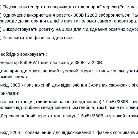
) Підключати генератор напряму до стаціонарної мережі (Розетка в
) Одночасне використання розеток 380В і 220В забороняється! Так
ризведе до вигоряння однієї з фаз та поломки самого генератора.
) Використовувати розетку на 380В для під'єднання окремих одно
) Розносити три фази по одній фазі.
еобхідно враховувати:
енератор 8500EWT має два виходи 380В та 220В.
еякі прилади мають великий пусковий струм і він може збільшуватис
амому приладі.
ихід 380В - призначений для підключення 3-фазних споживачів зі 
риклади:
 насосна станція, глибинний насос (свердловина) 1,5 кВт/380В – пу
алежно від глибини свердловини (чим глибше, тим більше пусковий
 Деревообробний верстат має двигун 1,5 кВт/380В - пусковий струм
ихід 220В – призначений для підклюювання 1-фазних споживачів зі