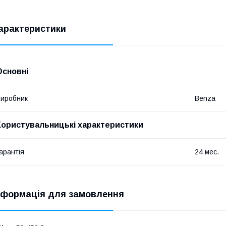
арактеристики
Основні
иробник
Benza
Користувальницькі характеристики
арантія
24 мес.
нформація для замовлення