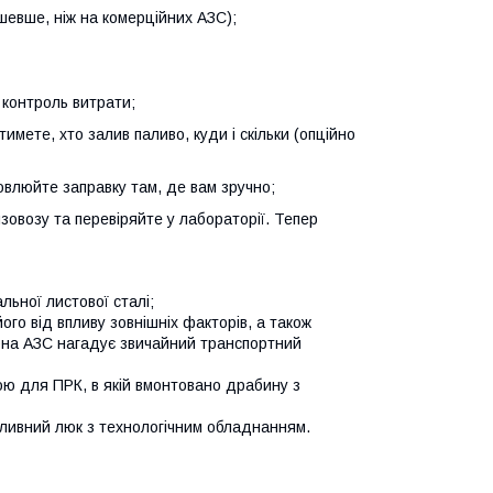
ешевше, ніж на комерційних АЗС);
 контроль витрати;
имете, хто залив паливо, куди і скільки (опційно
влюйте заправку там, де вам зручно;
зовозу та перевіряйте у лабораторії. Тепер
льної листової сталі;
го від впливу зовнішніх факторів, а також
рна АЗС нагадує звичайний транспортний
 для ПРК, в якій вмонтовано драбину з
ливний люк з технологічним обладнанням.