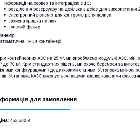
інформації на сервер та інтеграцією з 1С;
розділення резервуару на декілька відсіків для використання 2
електронний рівнемір для контролю рівня палива;
захисна кришка на люк;
зливний фільтр.
івнемір
втоматична ПРК в контейнері
рім контейнерних АЗС на 25 м³, ми виробляємо модульні АЗС, міні 
³ до 70 м³. Крім стандартних рішень, ми охоче беремося за вигото
ізними конфігураціями і додатковими опціями. Установка міні-заправ
нів. Установка КАЗС виконується нашими кваліфікованими фахівцями
нформація для замовлення
іна:
463 500 ₴