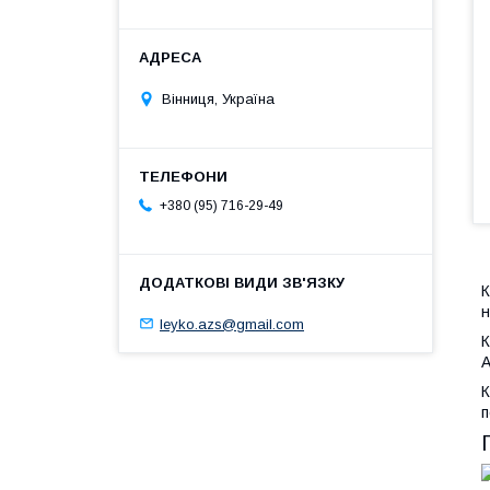
Вінниця, Україна
+380 (95) 716-29-49
К
н
leyko.azs@gmail.com
К
А
К
п