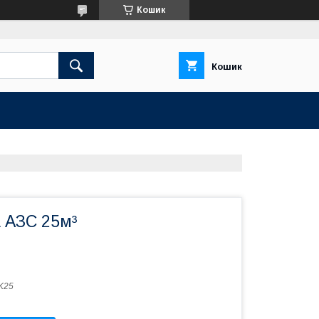
Кошик
Кошик
 АЗС 25м³
K25