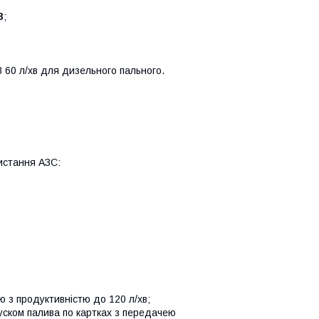
3
;
 60 л/хв для дизельного пального.
ристання АЗС:
 з продуктивністю до 120 л/хв;
уском палива по картках з передачею