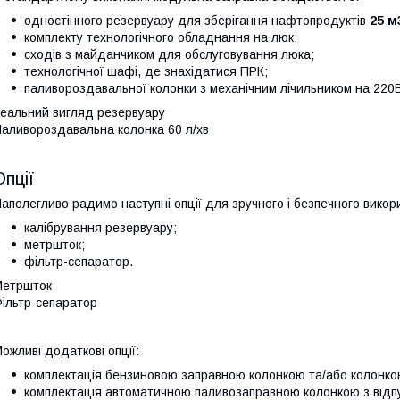
одностінного резервуару для зберігання нафтопродуктів
25
м
комплекту технологічного обладнання на люк;
сходів з майданчиком для обслуговування люка;
технологічної шафі, де знахідатися ПРК;
паливороздавальної колонки з механічним лічильником на 220В
еальний вигляд резервуару
аливороздавальна колонка 60 л/хв
Опції
аполегливо радимо наступні опції для зручного і безпечного вико
калібрування резервуару;
метршток;
фільтр-сепаратор.
Метршток
ільтр-сепаратор
ожливі додаткові опції:
комплектація бензиновою заправною колонкою та/або колонкою
комплектація автоматичною паливозаправною колонкою з відп