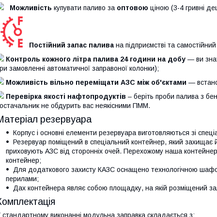
Можливість
купувати паливо за
оптовою
ціною (3-4 гривні д
Постійний запас палива
на підприємстві та самостійний
Контроль кожного літра палива 24 години на добу
— ви знат
ри замовленні автоматичної заправоної колонки);
Можливість вільно переміщати АЗС між об'єктами
— встано
Перевірка якості нафтопродуктів
– беріть проби палива з бен
остачальник не обдурить вас неякісними ПММ.
Матеріал резервуара
Корпус і основні елементи резервуара виготовляються зі спеціа
Резервуар поміщений в спеціальний контейнер, який захищає йо
приховують АЗС від сторонніх очей. Перехожому наша контейне
контейнер;
Для додаткового захисту КАЗС оснащено технологічною шафою
перилами;
Дах контейнера являє собою площадку, на якій розміщений за
Комплектація
 стандартному виконанні модульна заправка складається з: