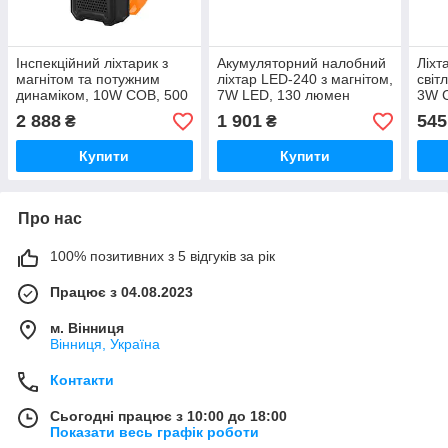
Інспекційний ліхтарик з
Акумуляторний налобний
Ліхт
магнітом та потужним
ліхтар LED-240 з магнітом,
світ
динаміком, 10W COB, 500
7W LED, 130 люмен
3W 
люмен, LED-397
2 888
1 901
545
₴
₴
Купити
Купити
Про нас
100% позитивних з 5 відгуків за рік
Працює з 04.08.2023
м. Вінниця
Вінниця, Україна
Контакти
Сьогодні працює з 10:00 до 18:00
Показати весь графік роботи