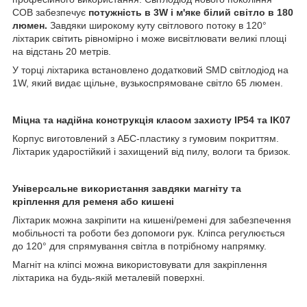
COB забезпечує
потужність в 3W і м'яке білий світло в 180
люмен.
Завдяки широкому куту світлового потоку в 120°
ліхтарик світить рівномірно і може висвітлювати великі площі
на відстань 20 метрів.
У торці ліхтарика встановлено додатковий SMD світлодіод на
1W, який видає щільне, вузькоспрямоване світло 65 люмен.
Міцна та надійна конструкція класом захисту IP54 та IK07
Корпус виготовлений з АБС-пластику з гумовим покриттям.
Ліхтарик ударостійкий і захищений від пилу, вологи та бризок.
Універсальне використання завдяки магніту та
кріплення для ременя або кишені
Ліхтарик можна закріпити на кишені/ремені для забезпечення
мобільності та роботи без допомоги рук. Кліпса регулюється
до 120° для спрямування світла в потрібному напрямку.
Магніт на кліпсі можна використовувати для закріплення
ліхтарика на будь-якій металевій поверхні.