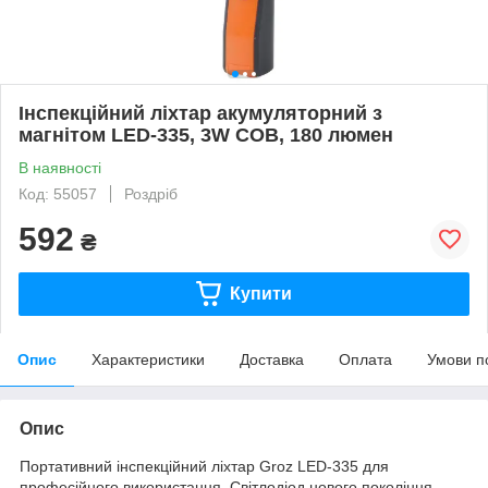
Інспекційний ліхтар акумуляторний з
магнітом LED-335, 3W COB, 180 люмен
В наявності
Код: 55057
Роздріб
592
₴
Купити
Опис
Характеристики
Доставка
Оплата
Умови п
Опис
Портативний інспекційний ліхтар Groz LED-335 для
професійного використання. Світлодіод нового покоління