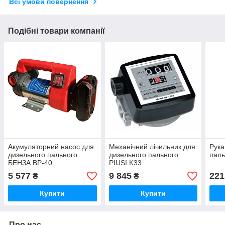
Всі умови повернення
Подібні товари компанії
Акумуляторний насос для
Механічний лічильник для
Рука
дизельного пального
дизельного пального
паль
БЕНЗА BP-40
PIUSI K33
5 577
9 845
221
₴
₴
Купити
Купити
Про нас