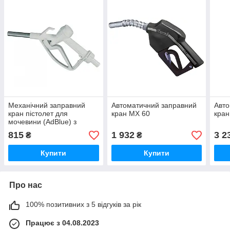
Механічний заправний
Автоматичний заправний
Авто
кран пістолет для
кран МX 60
кран
мочевини (AdBlue) з
металевим носиком
815
1 932
3 2
₴
₴
Купити
Купити
Про нас
100% позитивних з 5 відгуків за рік
Працює з 04.08.2023