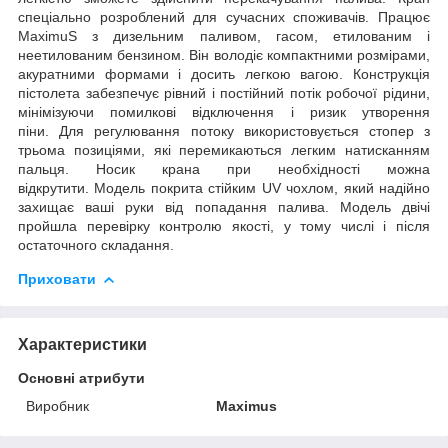
спеціально розроблений для сучасних споживачів. Працює
MaximuS з дизельним паливом, гасом, етилованим і
неетилованим бензином. Він володіє компактними розмірами,
акуратними формами і досить легкою вагою. Конструкція
пістолета забезпечує рівний і постійний потік робочої рідини,
мінімізуючи помилкові відключення і ризик утворення
піни. Для регулювання потоку використовується стопер з
трьома позиціями, які перемикаються легким натисканням
пальця. Носик крана при необхідності можна
відкрутити. Модель покрита стійким UV чохлом, який надійно
захищає ваші руки від попадання палива. Модель двічі
пройшла перевірку контролю якості, у тому числі і після
остаточного складання.
Приховати
Характеристики
Основні атрибути
Виробник
Maximus