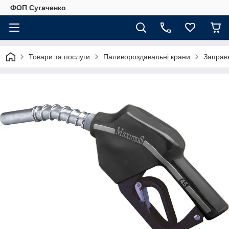
ФОП Сугаченко
Товари та послуги
Паливороздавальні крани
Заправ