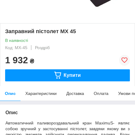
Заправний пістолет МX 45
В наявності
Код: MX-45
Роздріб
1 932
₴
Купити
Опис
Характеристики
Доставка
Оплата
Умови п
Опис
Автоматичний паливороздавальний кран MaximuS- являє
собою зручний у застосуванні пістолет, завдяки якому ви з
легкістю зможете здійснити перекачування палива. Кран